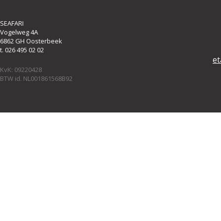
SEAFARI
Vogelweg 4A
6862 GH Oosterbeek
t. 026 495 02 02
et
KvK: 09220428
BTW id. NL001861568B92