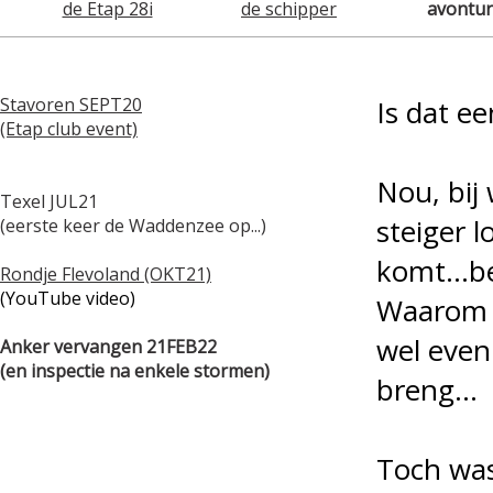
de Etap 28i
de schipper
avontu
Stavoren SEPT20
Is dat e
(Etap club event)
Nou, bij
Texel JUL21
steiger l
(eerste keer de Waddenzee op...)
komt...b
Rondje Flevoland (OKT21)
(YouTube video)
Waarom d
wel even
Anker vervangen 21FEB22
(en inspectie na enkele stormen)
breng...
Toch was