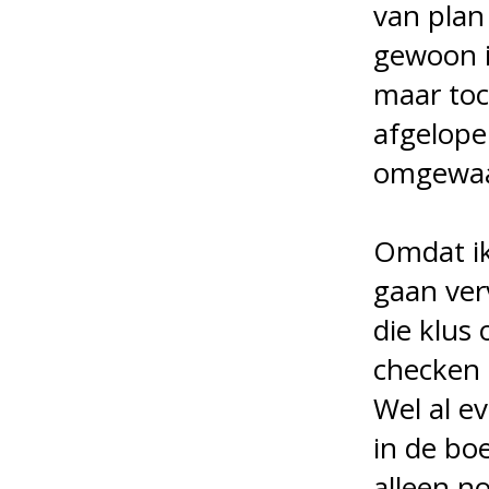
van plan
gewoon i
maar toc
afgelope
omgewaa
Omdat ik
gaan ver
die klus
checken 
Wel al e
in de boe
alleen n