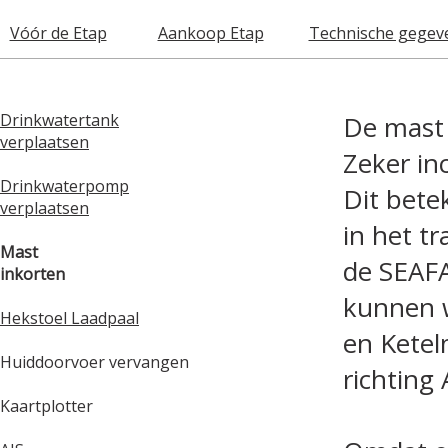
Vóór de Etap
Aankoop Etap
Technische gegev
Drinkwatertank
De mast 
verplaatsen
Zeker in
Drinkwaterpomp
Dit bete
verplaatsen
in het t
Mast
de SEAFA
inkorten
kunnen w
Hekstoel Laadpaal
en Ketel
Huiddoorvoer vervangen
richting
Kaartplotter