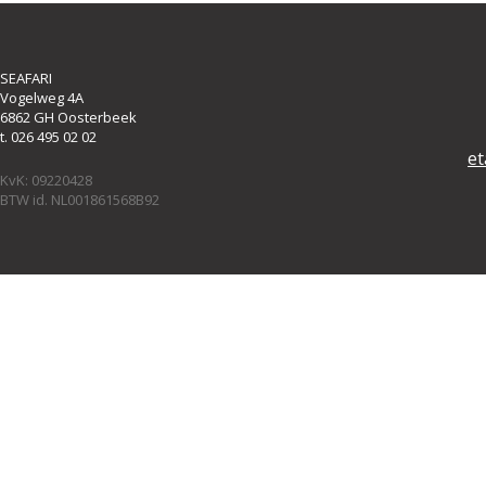
SEAFARI
Vogelweg 4A
6862 GH Oosterbeek
t. 026 495 02 02
et
KvK: 09220428
BTW id. NL001861568B92