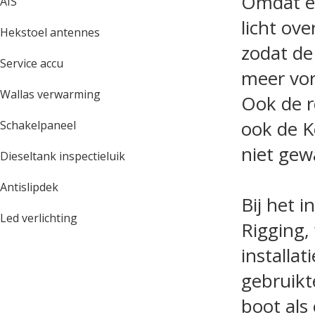
Omdat er
AIS
licht ove
Hekstoel antennes
zodat d
Service accu
meer vo
Wallas verwarming
Ook de r
ook de 
Schakelpaneel
niet gew
Dieseltank inspectieluik
Antislipdek
Bij het 
Led verlichting
Rigging,
installa
gebruikt
boot als